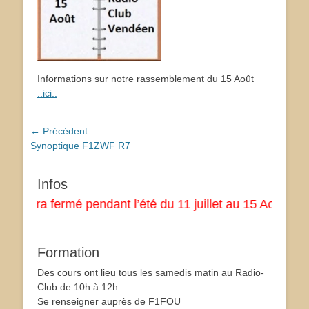
Informations sur notre rassemblement du 15 Août
..ici..
Navigation
← Précédent
Article
Synoptique F1ZWF R7
de
précédent :
l’article
Infos
sera fermé pendant l’été du 11 juillet au 15 Aout inclu
Formation
Des cours ont lieu tous les samedis matin au Radio-
Club de 10h à 12h.
Se renseigner auprès de F1FOU