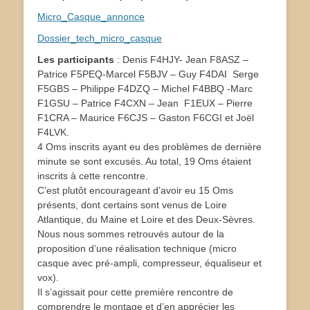
Micro_Casque_annonce
Dossier_tech_micro_casque
Les participants
: Denis F4HJY- Jean F8ASZ –
Patrice F5PEQ-Marcel F5BJV – Guy F4DAI Serge
F5GBS – Philippe F4DZQ – Michel F4BBQ -Marc
F1GSU – Patrice F4CXN – Jean F1EUX – Pierre
F1CRA – Maurice F6CJS – Gaston F6CGI et Joël
F4LVK.
4 Oms inscrits ayant eu des problèmes de dernière
minute se sont excusés. Au total, 19 Oms étaient
inscrits à cette rencontre.
C’est plutôt encourageant d’avoir eu 15 Oms
présents, dont certains sont venus de Loire
Atlantique, du Maine et Loire et des Deux-Sèvres.
Nous nous sommes retrouvés autour de la
proposition d’une réalisation technique (micro
casque avec pré-ampli, compresseur, équaliseur et
vox).
Il s’agissait pour cette première rencontre de
comprendre le montage et d’en apprécier les